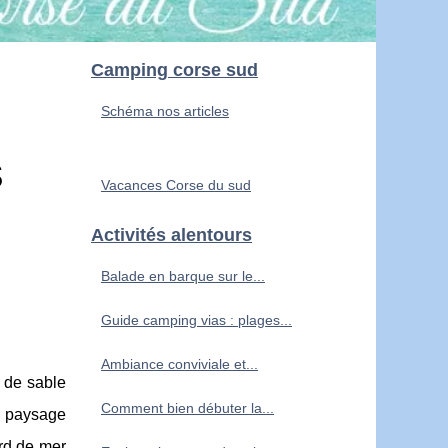
Camping corse sud
Schéma nos articles
s
Vacances Corse du sud
Activités alentours
Balade en barque sur le...
Guide camping vias : plages...
Ambiance conviviale et...
 de sable
Comment bien débuter la...
du paysage
rd de mer