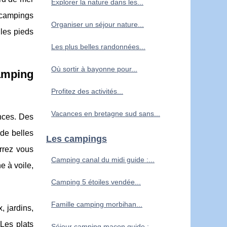
Explorer la nature dans les...
 campings
Organiser un séjour nature...
 les pieds
Les plus belles randonnées...
Où sortir à bayonne pour...
amping
Profitez des activités...
Vacances en bretagne sud sans...
ances. Des
de belles
Les campings
urrez vous
Camping canal du midi guide :...
e à voile,
Camping 5 étoiles vendée...
Famille camping morbihan...
, jardins,
Les plats
Séjour camping macon guide :...