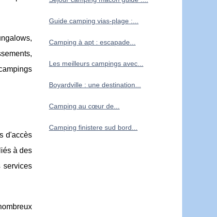
Guide camping vias-plage :...
ngalows,
Camping à apt : escapade...
ssements,
Les meilleurs campings avec...
s campings
Boyardville : une destination...
Camping au cœur de...
Camping finistere sud bord...
es d'accès
liés à des
 services
 nombreux