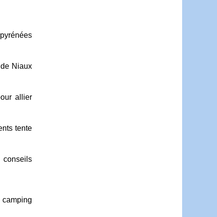
 pyrénées
 de Niaux
our allier
nts tente
 conseils
de camping