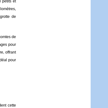
 petits et
lomètres,
grotte de
 comtes de
lages pour
, offrant
déal pour
ent cette