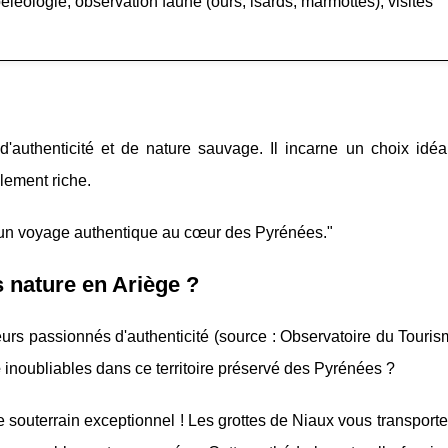
éologie, observation faune (ours, isards, marmottes), visites
 d'authenticité et de nature sauvage. Il incarne un choix idé
lement riche.
ant un voyage authentique au cœur des Pyrénées."
 nature en Ariège ?
eurs passionnés d'authenticité (source : Observatoire du Touri
e
inoubliables dans ce territoire préservé des Pyrénées ?
 souterrain exceptionnel ! Les grottes de Niaux vous transport