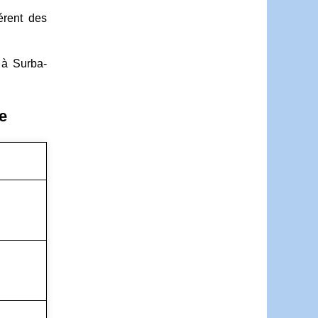
érent des
à Surba-
e