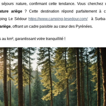
éjours nature, confirmant cette tendance. Vous cherchez 
ture ariège
? Cette destination répond parfaitement à 
mping Le Sédour
https://www.camping-lesedour.com/
à Surba-
ariège
, offrant un cadre paisible
au cœur des Pyrénées.
au km², garantissant votre tranquillité !