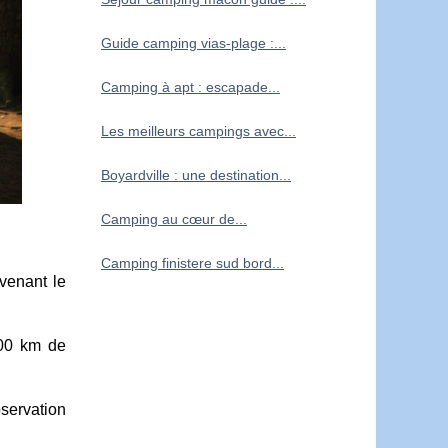
Guide camping vias-plage :...
Camping à apt : escapade...
Les meilleurs campings avec...
Boyardville : une destination...
Camping au cœur de...
Camping finistere sud bord...
venant le
000 km de
servation