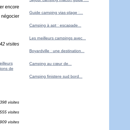
ier encore
Guide camping vias-plage :...
 négocier
Camping à apt : escapade...
Les meilleurs campings avec...
42 visites
Boyardville : une destination...
illeurs
Camping au cœur de...
tions de
Camping finistere sud bord...
398 visites
555 visites
909 visites