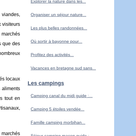
Explorer la nature dans les...
, viandes,
Organiser un séjour nature...
 visiteurs
Les plus belles randonnées...
s marchés
Où sortir à bayonne pour...
ls que des
e nombreux
Profitez des activités...
Vacances en bretagne sud sans...
hés locaux
Les campings
s aliments
Camping canal du midi guide :...
es tout en
rtisanaux,
Camping 5 étoiles vendée...
Famille camping morbihan...
x marchés
Séjour camping macon guide :...