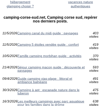
hébergement
vacances nature
glamping choisir ?
authentiques
camping-corse-sud.net, Camping corse sud, repérer
nos derniers posts.
11/5/2026
Camping canal du midi guide : paysages
403
visites
11/5/2026
Camping 5 étoiles vendée guide : confort
419
visites
10/5/2026
Famille camping morbihan guide : activités
370
visites
21/4/2026
Séjour camping macon guide : découverte et
593
paysages
visites
09/4/2026
Guide camping vias-plage : littoral et
491
ambiance balnéaire
visites
30/3/2026
Camping à apt : escapade nature dans le
475
luberon
visites
16/3/2026
Les meilleurs campings avec parc aquatique
638
pour les familles dans la drôme
visites