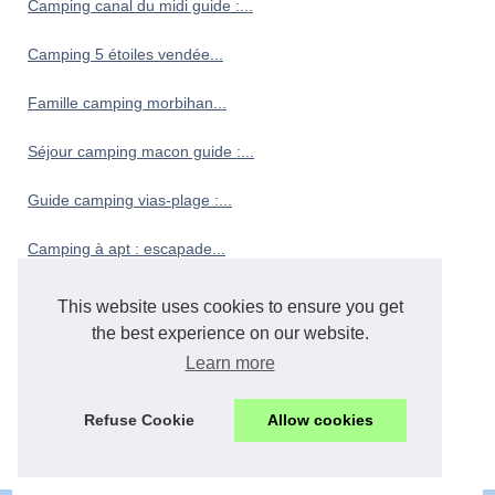
Camping canal du midi guide :...
Camping 5 étoiles vendée...
Famille camping morbihan...
Séjour camping macon guide :...
Guide camping vias-plage :...
Camping à apt : escapade...
Les meilleurs campings avec...
This website uses cookies to ensure you get
the best experience on our website.
Boyardville : une destination...
Learn more
Camping au cœur de...
Refuse Cookie
Allow cookies
Camping finistere sud bord...