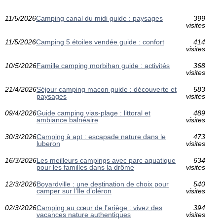
11/5/2026
Camping canal du midi guide : paysages
399
visites
11/5/2026
Camping 5 étoiles vendée guide : confort
414
visites
10/5/2026
Famille camping morbihan guide : activités
368
visites
21/4/2026
Séjour camping macon guide : découverte et
583
paysages
visites
09/4/2026
Guide camping vias-plage : littoral et
489
ambiance balnéaire
visites
30/3/2026
Camping à apt : escapade nature dans le
473
luberon
visites
16/3/2026
Les meilleurs campings avec parc aquatique
634
pour les familles dans la drôme
visites
12/3/2026
Boyardville : une destination de choix pour
540
camper sur l’Île d’oléron
visites
02/3/2026
Camping au cœur de l’ariège : vivez des
394
vacances nature authentiques
visites