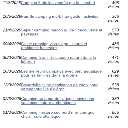
11/5/2026
Camping 5 étoiles vendée guide : confort
408
visites
10/5/2026
Famille camping morbihan guide : activités
366
visites
21/4/2026
Séjour camping macon guide : découverte et
573
paysages
visites
09/4/2026
Guide camping vias-plage : littoral et
483
ambiance balnéaire
visites
30/3/2026
Camping à apt : escapade nature dans le
471
luberon
visites
16/3/2026
Les meilleurs campings avec parc aquatique
629
pour les familles dans la drôme
visites
12/3/2026
Boyardville : une destination de choix pour
538
camper sur l’Île d’oléron
visites
02/3/2026
Camping au cœur de l’ariège : vivez des
389
vacances nature authentiques
visites
01/3/2026
Camping finistere sud bord mer pourquoi
555
choisir cote atlantique
visites