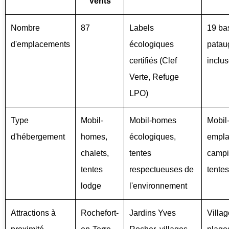
Vents
Nombre
87
Labels
19 ba
d'emplacements
écologiques
patau
certifiés (Clef
inclu
Verte, Refuge
LPO)
Type
Mobil-
Mobil-homes
Mobil
d'hébergement
homes,
écologiques,
empl
chalets,
tentes
campi
tentes
respectueuses de
tentes
lodge
l'environnement
Attractions à
Rochefort-
Jardins Yves
Villag