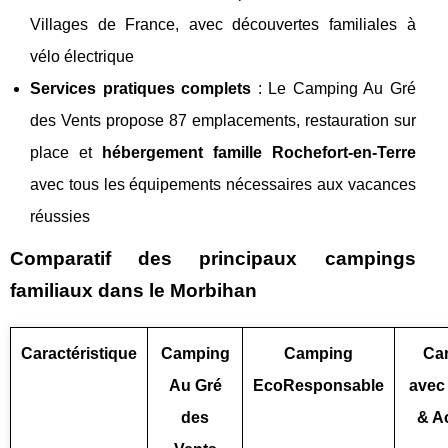
Villages de France, avec découvertes familiales à
vélo électrique
Services pratiques complets
: Le Camping Au Gré
des Vents propose 87 emplacements, restauration sur
place et
hébergement famille Rochefort-en-Terre
avec tous les équipements nécessaires aux vacances
réussies
Comparatif des principaux campings
familiaux dans le Morbihan
Caractéristique
Camping
Camping
Ca
Au Gré
EcoResponsable
avec
des
& Ac