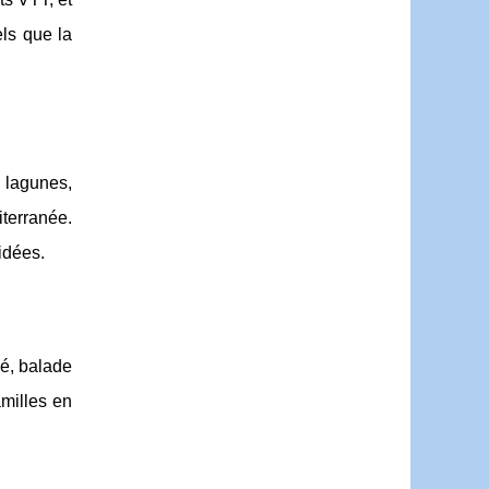
els que la
 lagunes,
iterranée.
idées.
sé, balade
amilles en