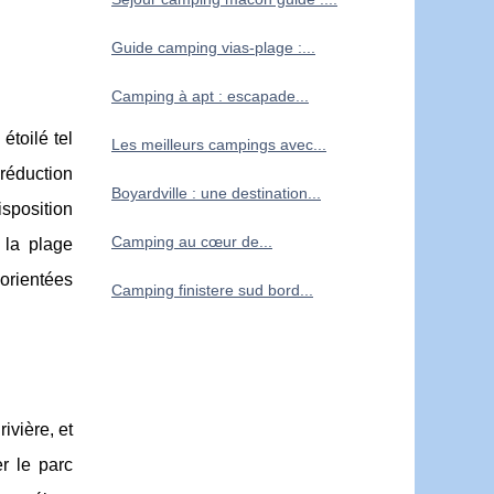
Guide camping vias-plage :...
Camping à apt : escapade...
toilé tel
Les meilleurs campings avec...
réduction
Boyardville : une destination...
isposition
Camping au cœur de...
 la plage
orientées
Camping finistere sud bord...
ivière, et
r le parc