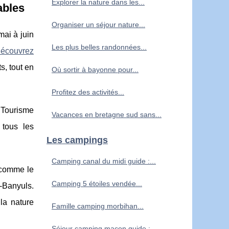
Explorer la nature dans les...
ables
Organiser un séjour nature...
mai à juin
Les plus belles randonnées...
découvrez
s, tout en
Où sortir à bayonne pour...
Profitez des activités...
 Tourisme
Vacances en bretagne sud sans...
 tous les
Les campings
Camping canal du midi guide :...
s comme le
Camping 5 étoiles vendée...
-Banyuls.
la nature
Famille camping morbihan...
Séjour camping macon guide :...