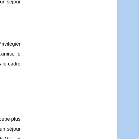
 un séjour
rivilégier
aximise le
s le cadre
roupe plus
un séjour
s VTT, et