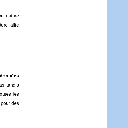
re nature
ure allie
ndonnées
as, tandis
outes les
s pour des