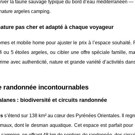
bserver la faune sauvage typique du bord d’eau méditerranéen —
 nature argeles camping.
ature pas cher et adapté à chaque voyageur
mes et mobile home pour ajuster le prix à l’espace souhaité. P
 ou 5 étoiles argeles, ou cibler une offre spéciale famille, m
ime avec authenticité, nature et grande variété d’activités dan
de randonnée incontournables
lanes : biodiversité et circuits randonnée
es
s’étend sur 138 km² au cœur des Pyrénées Orientales. Il reg
maux, dont le desman aquatique. Cet espace est parfait pour 
amping, en offrant 48 km de sentiers de randonnée, des circuit