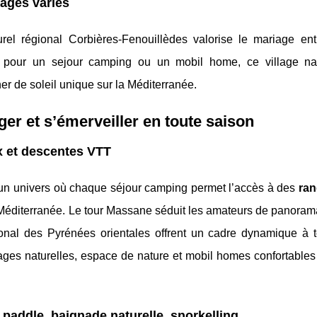
sages variés
urel régional Corbières-Fenouillèdes valorise le mariage ent
l pour un sejour camping ou un mobil home, ce village nat
r de soleil unique sur la Méditerranée.
uger et s’émerveiller en toute saison
ux et descentes VTT
 un univers où chaque séjour camping permet l’accès à des
ra
a Méditerranée. Le tour Massane séduit les amateurs de panoram
onal des Pyrénées orientales offrent un cadre dynamique à t
plages naturelles, espace de nature et mobil homes confortable
 paddle, baignade naturelle, snorkelling