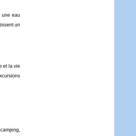
s une eau
tissent un
 et la vie
xcursions
r camping,