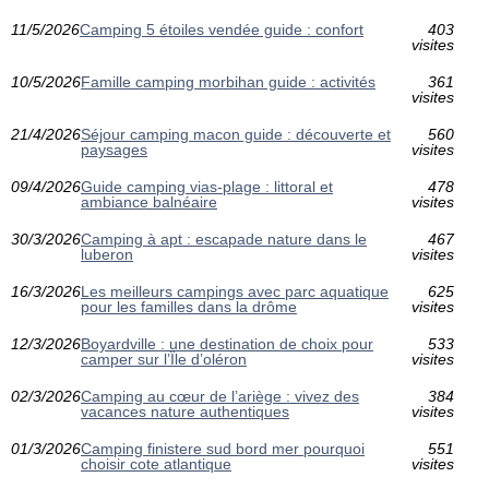
11/5/2026
Camping 5 étoiles vendée guide : confort
403
visites
10/5/2026
Famille camping morbihan guide : activités
361
visites
21/4/2026
Séjour camping macon guide : découverte et
560
paysages
visites
09/4/2026
Guide camping vias-plage : littoral et
478
ambiance balnéaire
visites
30/3/2026
Camping à apt : escapade nature dans le
467
luberon
visites
16/3/2026
Les meilleurs campings avec parc aquatique
625
pour les familles dans la drôme
visites
12/3/2026
Boyardville : une destination de choix pour
533
camper sur l’Île d’oléron
visites
02/3/2026
Camping au cœur de l’ariège : vivez des
384
vacances nature authentiques
visites
01/3/2026
Camping finistere sud bord mer pourquoi
551
choisir cote atlantique
visites