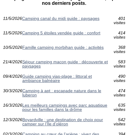
nos derniers posts.
11/5/2026
Camping canal du midi guide : paysages
401
visites
11/5/2026
Camping 5 étoiles vendée guide : confort
414
visites
10/5/2026
Famille camping morbihan guide : activités
368
visites
21/4/2026
Séjour camping macon guide : découverte et
583
paysages
visites
09/4/2026
Guide camping vias-plage : littoral et
490
ambiance balnéaire
visites
30/3/2026
Camping à apt : escapade nature dans le
474
luberon
visites
16/3/2026
Les meilleurs campings avec parc aquatique
635
pour les familles dans la drôme
visites
12/3/2026
Boyardville : une destination de choix pour
542
camper sur l’Île d’oléron
visites
02/3/2026
Camping au cœur de l’ariège : vivez des
394