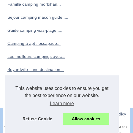
Famille camping morbihan...
Séjour camping macon guide :...
Guide camping vias-plage :...
Camping à apt : escapade...
Les meilleurs campings avec...
Boyardville : une destination...
Camping au cœur de...
This website uses cookies to ensure you get
the best experience on our website.
Camping finistere sud bord...
Learn more
© 2026
Camping-corse-sud.net
|
Schéma nos articles
|
Cookies Policy
|
Refuse Cookie
Allow cookies
RSS
|
Dotclear © 2003-2026
Camping Corse du Sud - Location mobil home Corse du Sud - Vacances
camping Corse Sud - Séjour en camping village en basse Corse