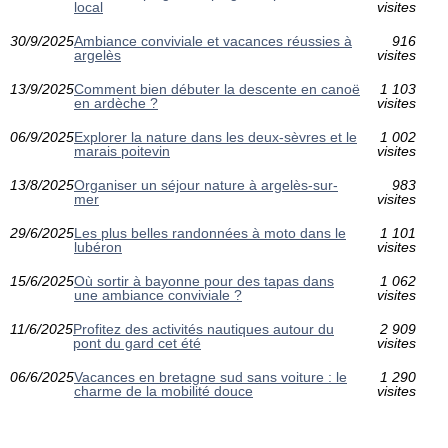
local
visites
30/9/2025
Ambiance conviviale et vacances réussies à
916
argelès
visites
13/9/2025
Comment bien débuter la descente en canoë
1 103
en ardèche ?
visites
06/9/2025
Explorer la nature dans les deux-sèvres et le
1 002
marais poitevin
visites
13/8/2025
Organiser un séjour nature à argelès-sur-
983
mer
visites
29/6/2025
Les plus belles randonnées à moto dans le
1 101
lubéron
visites
15/6/2025
Où sortir à bayonne pour des tapas dans
1 062
une ambiance conviviale ?
visites
11/6/2025
Profitez des activités nautiques autour du
2 909
pont du gard cet été
visites
06/6/2025
Vacances en bretagne sud sans voiture : le
1 290
charme de la mobilité douce
visites