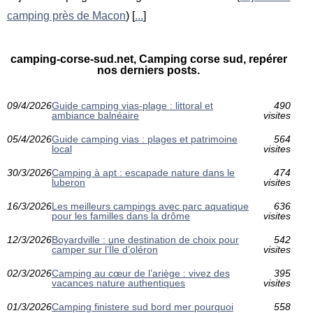
camping près de Macon
) [
...
]
camping-corse-sud.net, Camping corse sud, repérer
nos derniers posts.
09/4/2026
Guide camping vias-plage : littoral et
490
ambiance balnéaire
visites
05/4/2026
Guide camping vias : plages et patrimoine
564
local
visites
30/3/2026
Camping à apt : escapade nature dans le
474
luberon
visites
16/3/2026
Les meilleurs campings avec parc aquatique
636
pour les familles dans la drôme
visites
12/3/2026
Boyardville : une destination de choix pour
542
camper sur l’Île d’oléron
visites
02/3/2026
Camping au cœur de l’ariège : vivez des
395
vacances nature authentiques
visites
01/3/2026
Camping finistere sud bord mer pourquoi
558