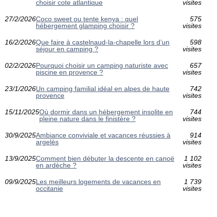
choisir cote atlantique
visites
27/2/2026
Coco sweet ou tente kenya : quel
575
hébergement glamping choisir ?
visites
16/2/2026
Que faire à castelnaud-la-chapelle lors d’un
598
séjour en camping ?
visites
02/2/2026
Pourquoi choisir un camping naturiste avec
657
piscine en provence ?
visites
23/1/2026
Un camping familial idéal en alpes de haute
742
provence
visites
15/11/2025
Où dormir dans un hébergement insolite en
744
pleine nature dans le finistère ?
visites
30/9/2025
Ambiance conviviale et vacances réussies à
914
argelès
visites
13/9/2025
Comment bien débuter la descente en canoë
1 102
en ardèche ?
visites
09/9/2025
Les meilleurs logements de vacances en
1 739
occitanie
visites