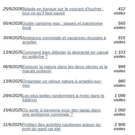
25/5/2026
Balade en barque sur le courant d'huchet :
412
tout ce qu'il faut savoir
visites
05/4/2026
Guide camping vias : plages et patrimoine
565
local
visites
30/9/2025
Ambiance conviviale et vacances réussies à
915
argelès
visites
13/9/2025
Comment bien débuter la descente en canoë
1 103
en ardèche ?
visites
06/9/2025
Explorer la nature dans les deux-sèvres et le
999
marais poitevin
visites
13/8/2025
Organiser un séjour nature à argelès-sur-
980
mer
visites
29/6/2025
Les plus belles randonnées à moto dans le
1 099
lubéron
visites
15/6/2025
Où sortir à bayonne pour des tapas dans
1 060
une ambiance conviviale ?
visites
11/6/2025
Profitez des activités nautiques autour du
2 906
pont du gard cet été
visites