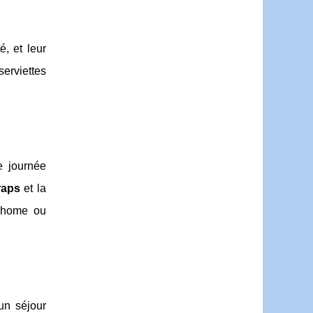
, et leur
erviettes
e journée
raps
et la
l home ou
 un séjour