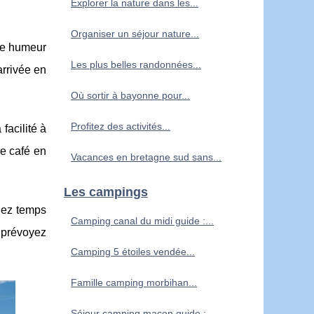
Explorer la nature dans les...
Organiser un séjour nature...
ne humeur
Les plus belles randonnées...
arrivée en
Où sortir à bayonne pour...
Profitez des activités...
facilité à
ue café en
Vacances en bretagne sud sans...
Les campings
rnez temps
Camping canal du midi guide :...
t prévoyez
Camping 5 étoiles vendée...
Famille camping morbihan...
Séjour camping macon guide :...