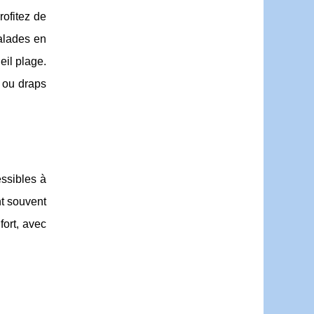
ofitez de
alades en
eil plage.
e ou draps
essibles à
nt souvent
fort, avec