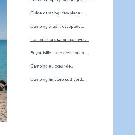
Guide camping vias-plage :...
Camping à apt : escapade...
Les meilleurs campings avec...
Boyardville : une destination...
Camping au cœur de...
Camping finistere sud bord...