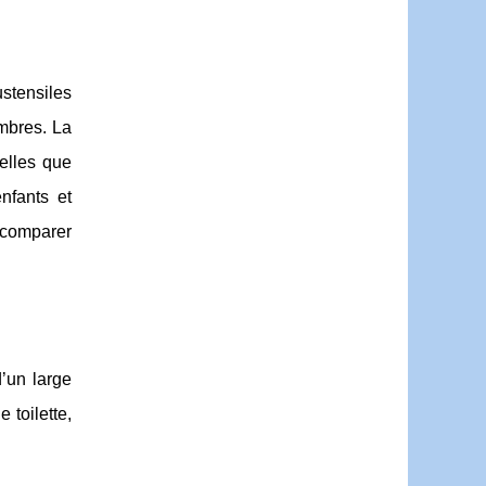
ustensiles
ambres. La
telles que
nfants et
e comparer
d’un large
 toilette,