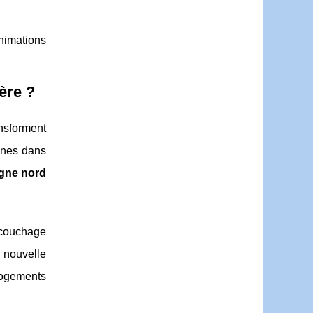
animations
ère ?
ansforment
onnes dans
gne nord
n couchage
nouvelle
logements