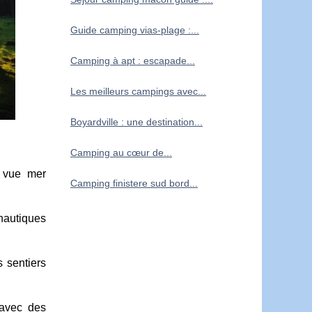
Guide camping vias-plage :...
Camping à apt : escapade...
Les meilleurs campings avec...
Boyardville : une destination...
Camping au cœur de...
e vue mer
Camping finistere sud bord...
 nautiques
 sentiers
 avec des