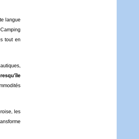
tte langue
Le Camping
s tout en
nautiques,
esqu'île
ommodités
roise, les
ransforme