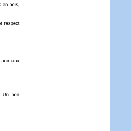
s en bois,
t respect
s
, animaux
t. Un bon