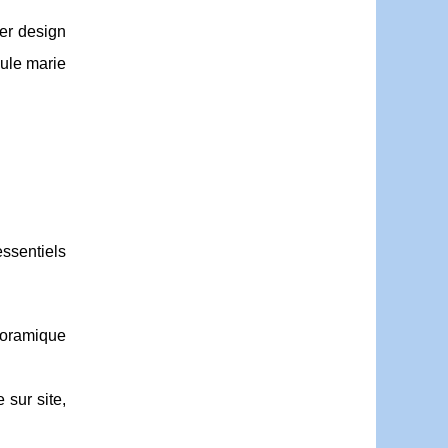
ier design
ule marie
ssentiels
noramique
 sur site,