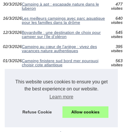
30/3/2026
Camping à apt : escapade nature dans le
477
luberon
visites
16/3/2026
Les meilleurs campings avec parc aquatique
640
pour les familles dans la drôme
visites
12/3/2026
Boyardville : une destination de choix pour
545
camper sur l’Île d’oléron
visites
02/3/2026
Camping au cœur de l’ariège : vivez des
395
vacances nature authentiques
visites
01/3/2026
Camping finistere sud bord mer pourquoi
563
choisir cote atlantique
visites
This website uses cookies to ensure you get
Camping corse sud
the best experience on our website.
Learn more
Schéma nos articles
Refuse Cookie
Allow cookies
Vacances Corse du sud