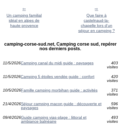
Un camping familial
Que faire à
idéal en alpes de
castelnaud-la-
haute provence
chapelle lors d’un
séjour en camping ?
camping-corse-sud.net, Camping corse sud, repérer
nos derniers posts.
11/5/2026
Camping canal du midi guide : paysages
403
visites
11/5/2026
Camping 5 étoiles vendée guide : confort
420
visites
10/5/2026
Famille camping morbihan guide : activités
371
visites
21/4/2026
Séjour camping macon guide : découverte et
596
paysages
visites
09/4/2026
Guide camping vias-plage : littoral et
493
ambiance balnéaire
visites