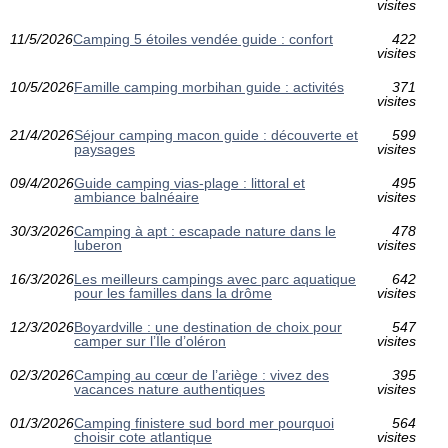
visites
11/5/2026
Camping 5 étoiles vendée guide : confort
422
visites
10/5/2026
Famille camping morbihan guide : activités
371
visites
21/4/2026
Séjour camping macon guide : découverte et
599
paysages
visites
09/4/2026
Guide camping vias-plage : littoral et
495
ambiance balnéaire
visites
30/3/2026
Camping à apt : escapade nature dans le
478
luberon
visites
16/3/2026
Les meilleurs campings avec parc aquatique
642
pour les familles dans la drôme
visites
12/3/2026
Boyardville : une destination de choix pour
547
camper sur l’Île d’oléron
visites
02/3/2026
Camping au cœur de l’ariège : vivez des
395
vacances nature authentiques
visites
01/3/2026
Camping finistere sud bord mer pourquoi
564
choisir cote atlantique
visites