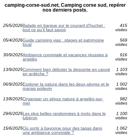
camping-corse-sud.net, Camping corse sud, repérer
nos derniers posts.
25/5/2026
Balade en barque sur le courant d'huchet :
415
tout ce qu'il faut savoir
visites
05/4/2026
Guide camping vias : plages et patrimoine
569
local
visites
30/9/2025
Ambiance conviviale et vacances réussies à
916
argelès
visites
13/9/2025
Comment bien débuter la descente en canoë
1 103
en ardèche ?
visites
06/9/2025
Explorer la nature dans les deux-sèvres et le
1 002
marais poitevin
visites
13/8/2025
Organiser un séjour nature à argelès-sur-
982
mer
visites
29/6/2025
Les plus belles randonnées à moto dans le
1 100
lubéron
visites
15/6/2025
Où sortir à bayonne pour des tapas dans
1 062
une ambiance conviviale ?
visites