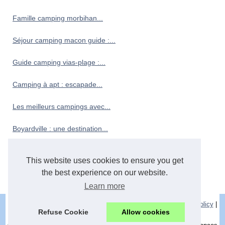
Famille camping morbihan...
Séjour camping macon guide :...
Guide camping vias-plage :...
Camping à apt : escapade...
Les meilleurs campings avec...
Boyardville : une destination...
Camping au cœur de...
This website uses cookies to ensure you get
the best experience on our website.
Camping finistere sud bord...
Learn more
© 2026
Camping-corse-sud.net
|
Schéma nos articles
|
Cookies Policy
|
Refuse Cookie
Allow cookies
RSS
|
Dotclear © 2003-2026