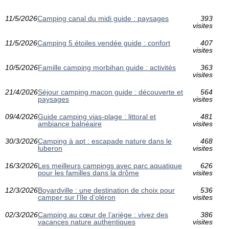
11/5/2026
Camping canal du midi guide : paysages
393
visites
11/5/2026
Camping 5 étoiles vendée guide : confort
407
visites
10/5/2026
Famille camping morbihan guide : activités
363
visites
21/4/2026
Séjour camping macon guide : découverte et
564
paysages
visites
09/4/2026
Guide camping vias-plage : littoral et
481
ambiance balnéaire
visites
30/3/2026
Camping à apt : escapade nature dans le
468
luberon
visites
16/3/2026
Les meilleurs campings avec parc aquatique
626
pour les familles dans la drôme
visites
12/3/2026
Boyardville : une destination de choix pour
536
camper sur l’Île d’oléron
visites
02/3/2026
Camping au cœur de l’ariège : vivez des
386
vacances nature authentiques
visites