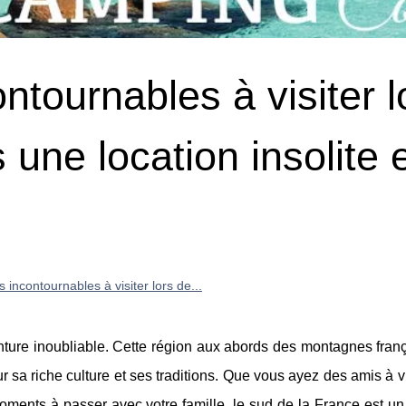
ntournables à visiter l
 une location insolite 
s incontournables à visiter lors de...
nture inoubliable. Cette région aux abords des montagnes fran
sa riche culture et ses traditions. Que vous ayez des amis à vi
ments à passer avec votre famille, le sud de la France est un 