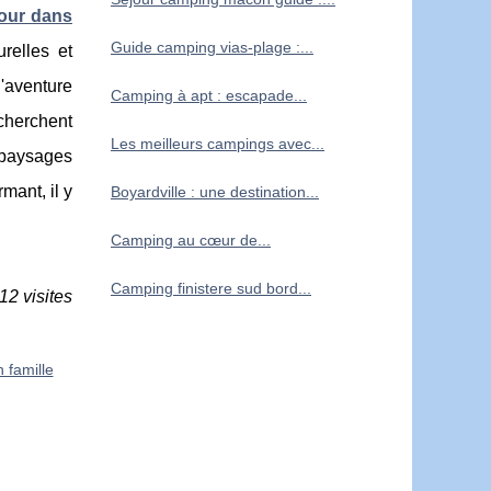
our dans
Guide camping vias-plage :...
urelles et
'aventure
Camping à apt : escapade...
 cherchent
Les meilleurs campings avec...
 paysages
mant, il y
Boyardville : une destination...
Camping au cœur de...
Camping finistere sud bord...
12 visites
n famille