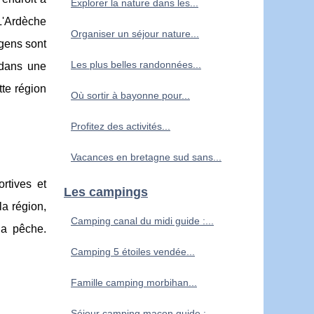
Explorer la nature dans les...
 L'Ardèche
Organiser un séjour nature...
 gens sont
Les plus belles randonnées...
r dans une
tte région
Où sortir à bayonne pour...
Profitez des activités...
Vacances en bretagne sud sans...
rtives et
Les campings
la région,
Camping canal du midi guide :...
la pêche.
Camping 5 étoiles vendée...
Famille camping morbihan...
Séjour camping macon guide :...