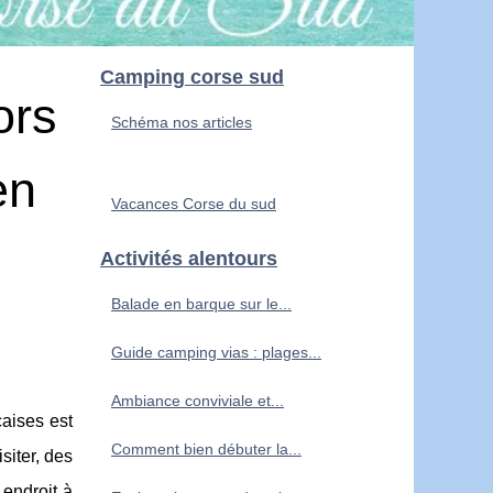
Camping corse sud
ors
Schéma nos articles
en
Vacances Corse du sud
Activités alentours
Balade en barque sur le...
Guide camping vias : plages...
Ambiance conviviale et...
çaises est
Comment bien débuter la...
siter, des
endroit à