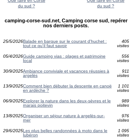
Que faire en Corse
Que faire en Corse
du sud ?
du sud ?
camping-corse-sud.net, Camping corse sud, repérer
nos derniers posts.
25/5/2026
Balade en barque sur le courant d'huchet :
405
tout ce qu'il faut savoir
visites
05/4/2026
Guide camping vias : plages et patrimoine
556
local
visites
30/9/2025
Ambiance conviviale et vacances réussies à
911
argelès
visites
13/9/2025
Comment bien débuter la descente en canoë
1 101
en ardèche ?
visites
06/9/2025
Explorer la nature dans les deux-sèvres et le
989
marais poitevin
visites
13/8/2025
Organiser un séjour nature à argelès-sur-
976
mer
visites
29/6/2025
Les plus belles randonnées à moto dans le
1 095
lubéron
visites