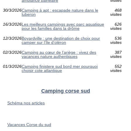
ambiance balnéaire
visites
30/3/2026
Camping à apt : escapade nature dans le
468
luberon
visites
16/3/2026
Les meilleurs campings avec parc aquatique
626
pour les familles dans la drôme
visites
12/3/2026
Boyardville : une destination de choix pour
536
camper sur l’Île d’oléron
visites
02/3/2026
Camping au cœur de l’ariège : vivez des
387
vacances nature authentiques
visites
01/3/2026
Camping finistere sud bord mer pourquoi
552
choisir cote atlantique
visites
Camping corse sud
Schéma nos articles
Vacances Corse du sud